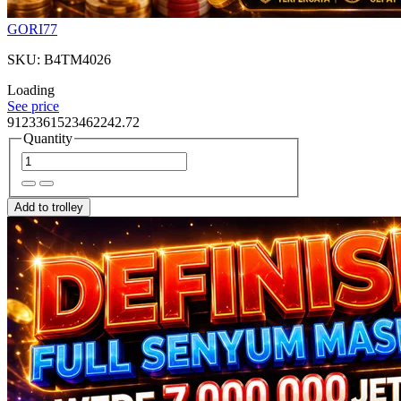
GORI77
SKU: B4TM4026
Loading
See price
9123361523462242.72
Quantity
Add to trolley