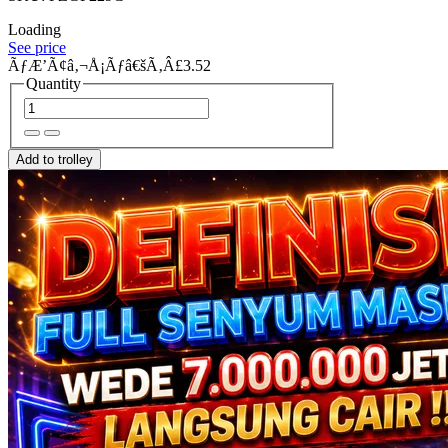
Loading
See price
ÃƒÆ’Ã¢â‚¬Å¡Ãƒâ€šÃ‚Â£3.52
Quantity
Add to trolley