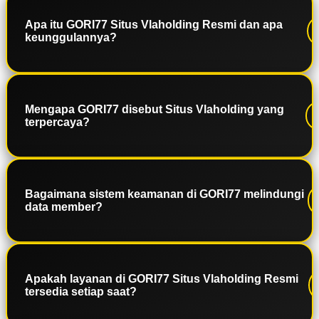
Apa itu GORI77 Situs Vlaholding Resmi dan apa
keunggulannya?
GORI77 Situs Vlaholding Resmi adalah platform hiburan
digital yang dirancang lebih ringan, stabil, dan mudah
dipahami oleh pengguna Indonesia. Keunggulannya ada
Mengapa GORI77 disebut Situs Vlaholding yang
pada akses cepat, tampilan rapi, sistem keamanan data, serta
terpercaya?
informasi layanan yang disusun jelas agar member merasa
nyaman sejak pertama membuka halaman.
GORI77 disebut terpercaya karena halaman Situs
Vlaholding dibuat dengan akses yang konsisten, struktur
informasi yang jelas, dan dukungan server yang ringan saat
Bagaimana sistem keamanan di GORI77 melindungi
dibuka dari perangkat mobile maupun desktop. Pengguna
data member?
bisa menemukan menu utama, link akses, serta informasi
layanan tanpa proses yang berbelit.
Keamanan menjadi bagian penting dari GORI77. Situs
Vlaholding resmi ini menempatkan perlindungan data,
akses terenkripsi, dan alur halaman yang mudah diverifikasi
Apakah layanan di GORI77 Situs Vlaholding Resmi
agar pengguna bisa membuka layanan dengan rasa aman.
tersedia setiap saat?