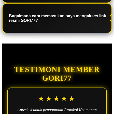
Ya, GORI77 menyiapkan akses layanan yang dapat dibuka
kapan saja melalui perangkat mobile maupun desktop.
Informasi halaman dibuat ringkas agar pengguna bisa
Bagaimana cara memastikan saya mengakses link
memahami jalur login, bantuan, dan layanan utama dengan
resmi GORI77?
lebih cepat.
Pastikan akses GORI77 hanya melalui link resmi Situs
Vlaholding yang konsisten dan mudah dikenali. Hindari
tautan acak dari sumber tidak jelas, lalu gunakan halaman
utama untuk memastikan jalur login dan daftar tetap aman.
TESTIMONI MEMBER
GORI77
★★★★★
Apresiasi untuk penggunaan Protokol Keamanan