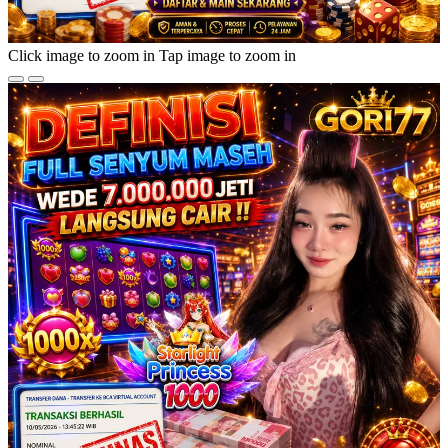
Click image to zoom in
Tap image to zoom in