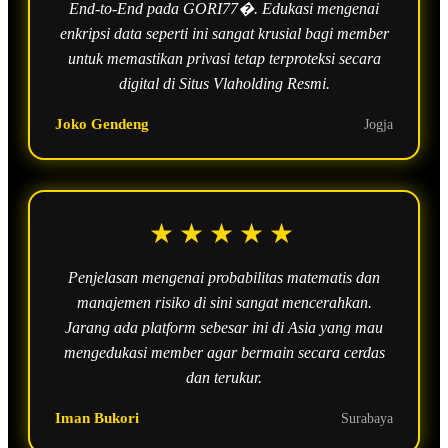
End-to-End pada GORI77�. Edukasi mengenai
enkripsi data seperti ini sangat krusial bagi member
untuk memastikan privasi tetap terproteksi secara
digital di Situs Vlaholding Resmi.
Joko Gendeng
Jogja
★★★★★
Penjelasan mengenai probabilitas matematis dan
manajemen risiko di sini sangat mencerahkan.
Jarang ada platform sebesar ini di Asia yang mau
mengedukasi member agar bermain secara cerdas
dan terukur.
Iman Bukori
Surabaya