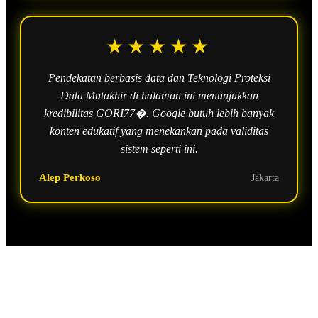
★★★★★
Pendekatan berbasis data dan Teknologi Proteksi
Data Mutakhir di halaman ini menunjukkan
kredibilitas GORI77�. Google butuh lebih banyak
konten edukatif yang menekankan pada validitas
sistem seperti ini.
Alep Perkoso
Jakarta