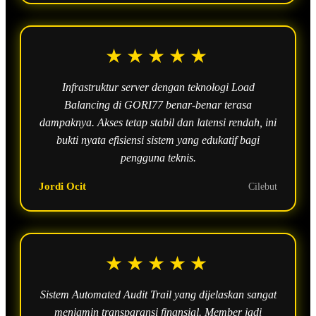
★★★★★
Infrastruktur server dengan teknologi Load
Balancing di GORI77 benar-benar terasa
dampaknya. Akses tetap stabil dan latensi rendah, ini
bukti nyata efisiensi sistem yang edukatif bagi
pengguna teknis.
Jordi Ocit
Cilebut
★★★★★
Sistem Automated Audit Trail yang dijelaskan sangat
menjamin transparansi finansial. Member jadi