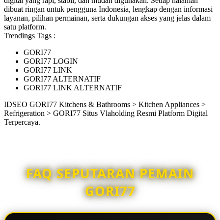
digital yang rapi, stabil, dan mudah digunakan. Setiap halaman
dibuat ringan untuk pengguna Indonesia, lengkap dengan informasi
layanan, pilihan permainan, serta dukungan akses yang jelas dalam
satu platform.
Trendings Tags :
GORI77
GORI77 LOGIN
GORI77 LINK
GORI77 ALTERNATIF
GORI77 LINK ALTERNATIF
ID
SEO GORI77
Kitchens & Bathrooms > Kitchen Appliances >
Refrigeration > GORI77 Situs Vlaholding Resmi Platform Digital
Terpercaya.
FAQ SEPUTARAN PEMAIN
GORI77